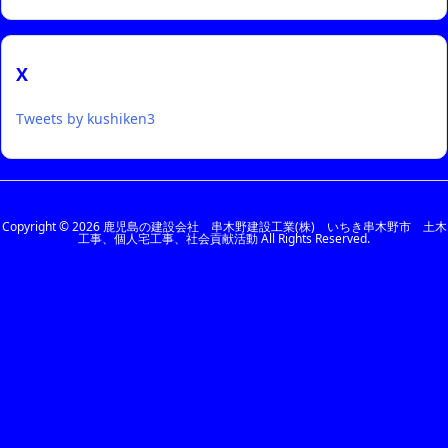
カ
イ
ブ
X
Tweets by kushiken3
Copyright ©
2026
鹿児島の建設会社 串木野建設工業(株) いちき串木野市 土木
工事、個人宅工事、社会貢献活動
All Rights Reserved.