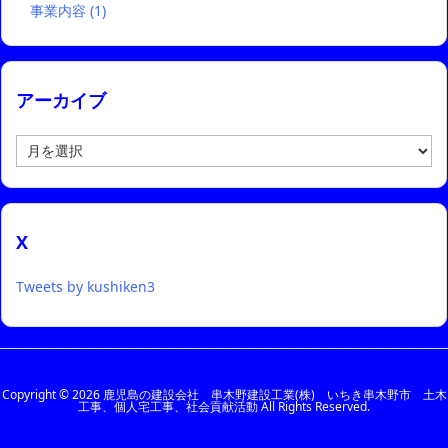
事業内容
(1)
アーカイブ
ア
ー
カ
イ
ブ
X
Tweets by kushiken3
Copyright ©
2026
鹿児島の建設会社 串木野建設工業(株) いちき串木野市 土木
工事、個人宅工事、社会貢献活動
All Rights Reserved.