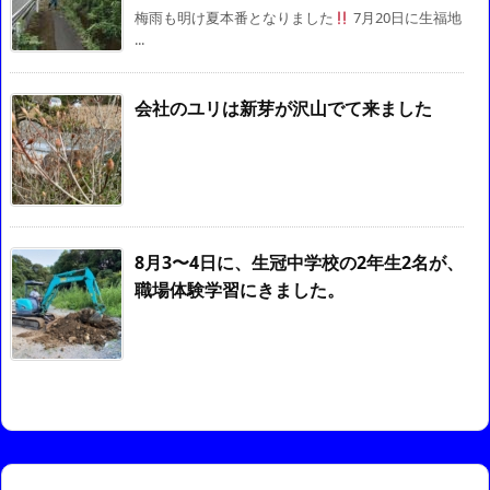
梅雨も明け夏本番となりました
7月20日に生福地
...
会社のユリは新芽が沢山でて来ました
8月3〜4日に、生冠中学校の2年生2名が、
職場体験学習にきました。