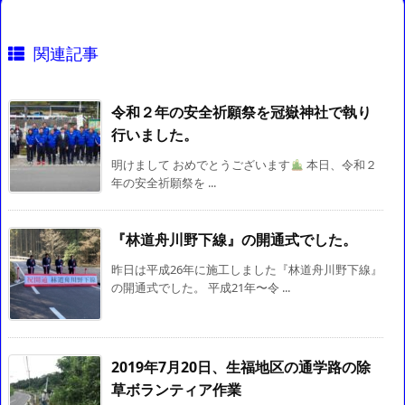
関連記事
令和２年の安全祈願祭を冠嶽神社で執り
行いました。
明けまして おめでとうございます
本日、令和２
年の安全祈願祭を ...
『林道舟川野下線』の開通式でした。
昨日は平成26年に施工しました『林道舟川野下線』
の開通式でした。 平成21年〜令 ...
2019年7月20日、生福地区の通学路の除
草ボランティア作業