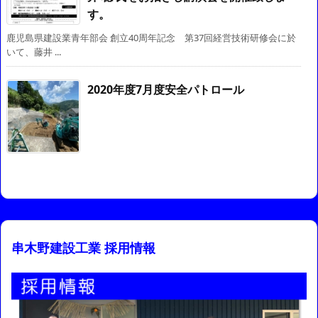
す。
鹿児島県建設業青年部会 創立40周年記念 第37回経営技術研修会に於
いて、藤井 ...
2020年度7月度安全パトロール
串木野建設工業 採用情報