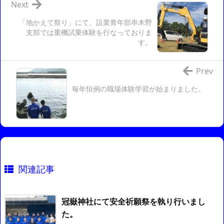
Next
「地かえて祭り」にて、設業青年部串木野
支部では重機試乗体験を行なっておりま
す。
Prev
毎年恒例の職場体験学習が始まりました。
関連記事
冠嶽神社にて安全祈願祭を執り行いまし
た。