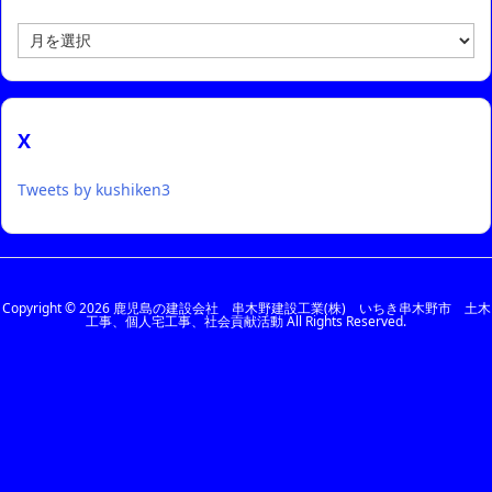
ア
ー
カ
イ
ブ
X
Tweets by kushiken3
Copyright ©
2026
鹿児島の建設会社 串木野建設工業(株) いちき串木野市 土木
工事、個人宅工事、社会貢献活動
All Rights Reserved.