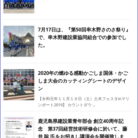
7月17日は、『第50回串木野さのさ祭り』
で、串木野建設業協同組合での参加でし
た。
2020年の燃ゆる感動かごしま国体・かご
しま大会のカッティングシートのデザイ
ン
【令和元年１１月１６日（土）土木フェスタinマリ
ンポート2019】 カウントダウ ...
鹿児島県建設業青年部会 創立40周年記
念 第37回経営技術研修会に於いて、藤
井 聡 氏をお招きし講演会を開催致しま