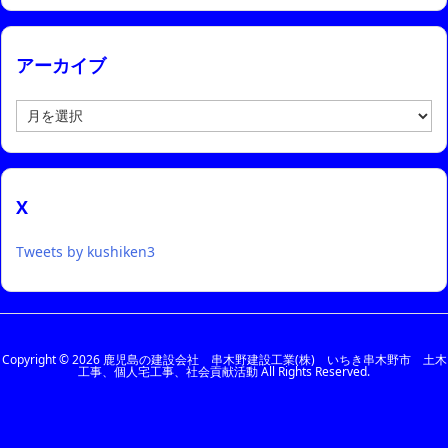
アーカイブ
ア
ー
カ
イ
ブ
X
Tweets by kushiken3
Copyright ©
2026
鹿児島の建設会社 串木野建設工業(株) いちき串木野市 土木
工事、個人宅工事、社会貢献活動
All Rights Reserved.