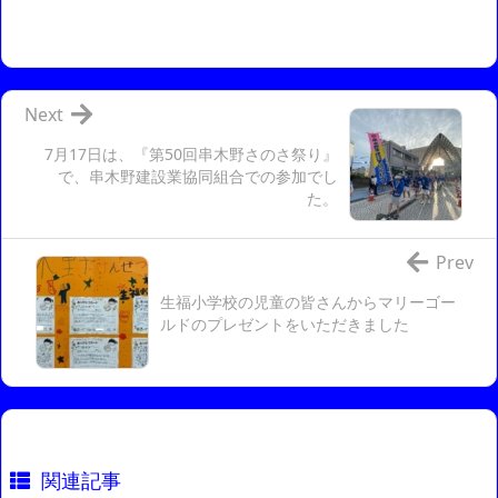
Next
7月17日は、『第50回串木野さのさ祭り』
で、串木野建設業協同組合での参加でし
た。
Prev
生福小学校の児童の皆さんからマリーゴー
ルドのプレゼントをいただきました
関連記事