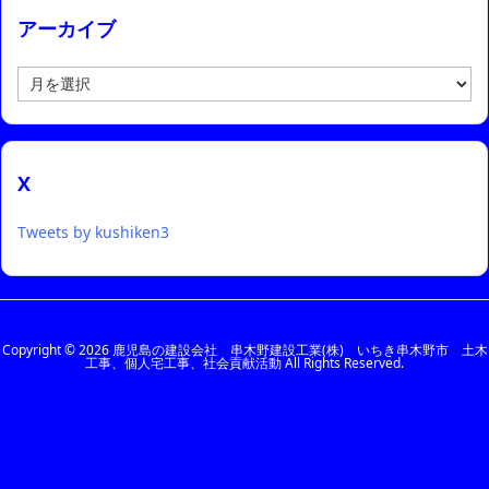
アーカイブ
ア
ー
カ
イ
ブ
X
Tweets by kushiken3
Copyright ©
2026
鹿児島の建設会社 串木野建設工業(株) いちき串木野市 土木
工事、個人宅工事、社会貢献活動
All Rights Reserved.