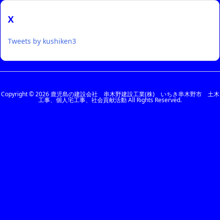
イ
ブ
X
Tweets by kushiken3
Copyright ©
2026
鹿児島の建設会社 串木野建設工業(株) いちき串木野市 土木
工事、個人宅工事、社会貢献活動
All Rights Reserved.